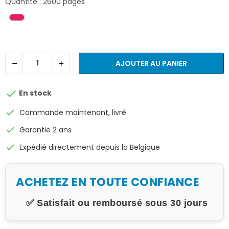
Quantité : 2600 pages
AJOUTER AU PANIER

En stock
check
Commande maintenant, livré
check
Garantie 2 ans
check
Expédié directement depuis la Belgique
ACHETEZ EN TOUTE CONFIANCE
✅ Satisfait ou remboursé sous 30 jours