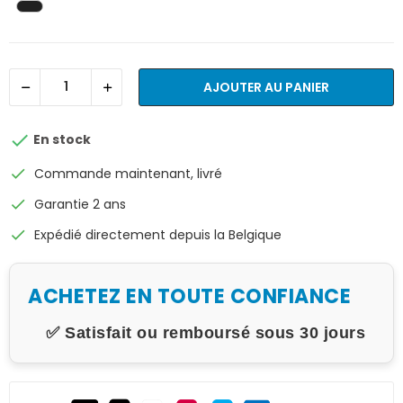
AJOUTER AU PANIER

En stock
check
Commande maintenant, livré
check
Garantie 2 ans
check
Expédié directement depuis la Belgique
ACHETEZ EN TOUTE CONFIANCE
✅ Satisfait ou remboursé sous 30 jours