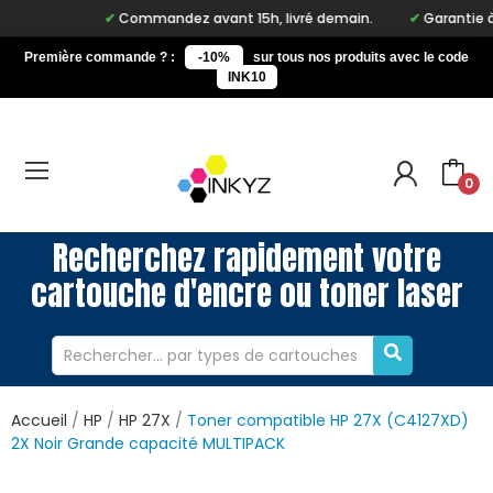
Commandez avant 15h, livré demain.
Garantie à vi
Première commande ? :
-10%
sur tous nos produits avec le code
INK10
0
Recherchez rapidement votre
cartouche d'encre ou toner laser
Accueil
HP
HP 27X
Toner compatible HP 27X (C4127XD)
2X Noir Grande capacité MULTIPACK