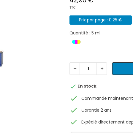
42,90 €
TTC
Prix par page : 0.25 €
Quantité : 5 ml

En stock
check
Commande maintenant, 
check
Garantie 2 ans
check
Expédié directement depu