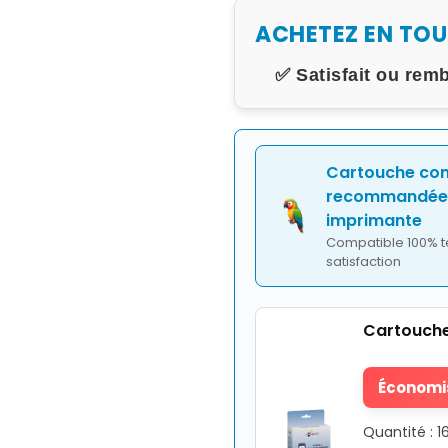
ACHETEZ EN TO
✅ Satisfait ou rem
Cartouche co
recommandée 
imprimante
Compatible 100% t
satisfaction
Cartouche
Économis
Quantité : 1