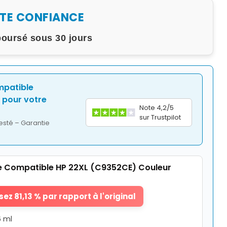
UTE CONFIANCE
boursé sous 30 jours
mpatible
pour votre
Note 4,2/5
sur Trustpilot
esté – Garantie
 Compatible HP 22XL (C9352CE) Couleur
ez 81,13 % par rapport à l'original
6 ml