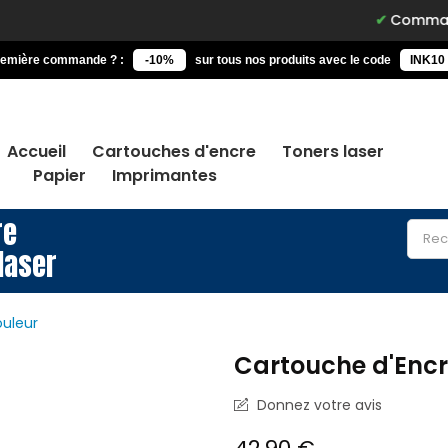
Commandez avant 
remière commande ? :
-10%
sur tous nos produits avec le code
INK10
Accueil
Cartouches d'encre
Toners laser
Papier
Imprimantes
re
laser
ouleur
Cartouche d'Encr
Donnez votre avis