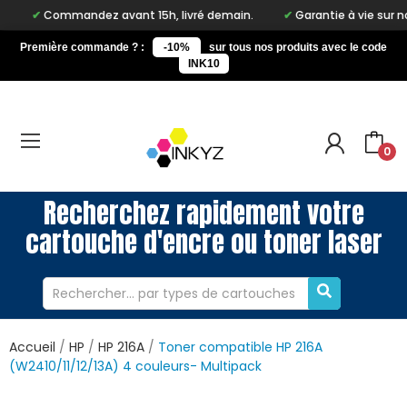
ommandez avant 15h, livré demain.
Garantie à vie sur notre mar
Première commande ? :
-10%
sur tous nos produits avec le code
INK10
0
Recherchez rapidement votre
cartouche d'encre ou toner laser
Accueil
HP
HP 216A
Toner compatible HP 216A
(W2410/11/12/13A) 4 couleurs- Multipack