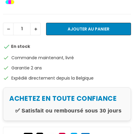
AJOUTER AU PANIER

En stock
check
Commande maintenant, livré
check
Garantie 2 ans
check
Expédié directement depuis la Belgique
ACHETEZ EN TOUTE CONFIANCE
✅ Satisfait ou remboursé sous 30 jours