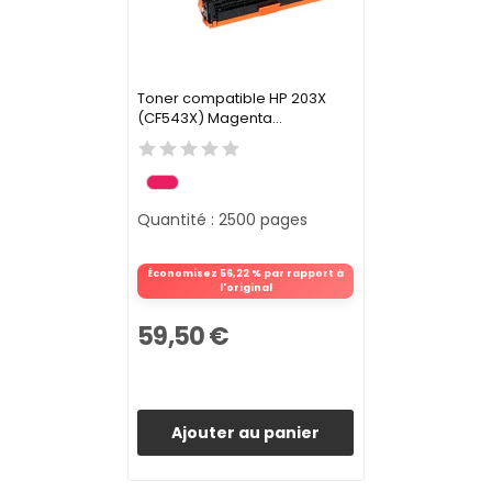
Toner compatible HP 203X
(CF543X) Magenta...
Quantité : 2500 pages
Économisez 56,22 % par rapport à
l'original
59,50 €
Ajouter au panier