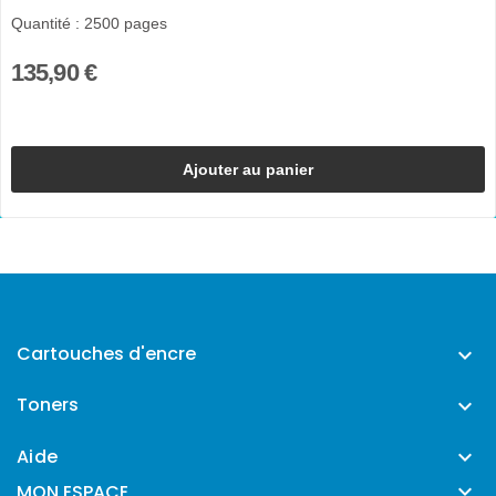
Quantité : 2500 pages
135,90 €
Ajouter au panier
Cartouches d'encre

Toners

Aide


MON ESPACE