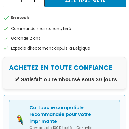
AJOUTER AU PANIER

En stock
check
Commande maintenant, livré
check
Garantie 2 ans
check
Expédié directement depuis la Belgique
ACHETEZ EN TOUTE CONFIANCE
✅ Satisfait ou remboursé sous 30 jours
Cartouche compatible
recommandée pour votre
imprimante
Compatible 100% testé – Garantie