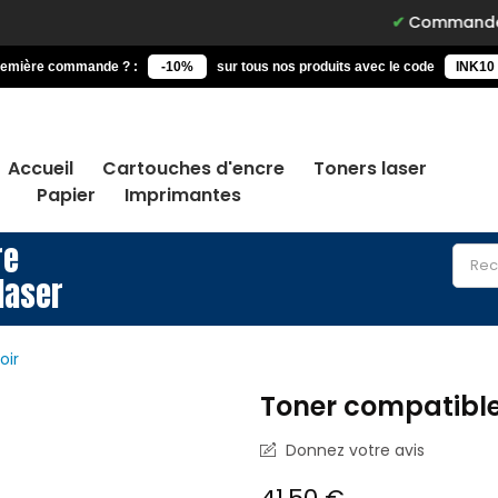
Commandez avant 15h, 
remière commande ? :
-10%
sur tous nos produits avec le code
INK10
Accueil
Cartouches d'encre
Toners laser
Papier
Imprimantes
re
laser
oir
Toner compatible
Donnez votre avis