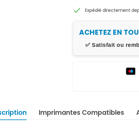
check
Expédié directement depu
ACHETEZ EN TO
✅ Satisfait ou rem
cription
Imprimantes Compatibles