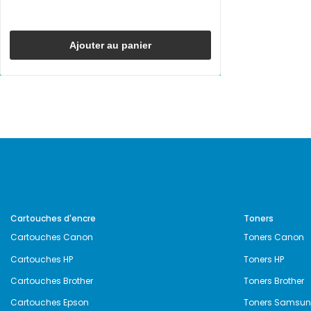
Ajouter au panier
Cartouches d'encre
Toners
Cartouches Canon
Toners Canon
Cartouches HP
Toners HP
Cartouches Brother
Toners Brother
Cartouches Epson
Toners Samsu