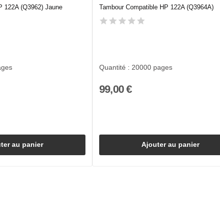
P 122A (Q3962) Jaune
Tambour Compatible HP 122A (Q3964A)
ages
Quantité : 20000 pages
99,00 €
ter au panier
Ajouter au panier