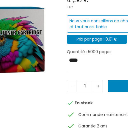
41,50 €
TTC
Nous vous conseillons de cho
et tout aussi fiable.
Prix par page : 0.01 €
Quantité : 5000 pages

En stock
check
Commande maintenant, 
check
Garantie 2 ans