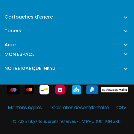
Cartouches d'encre

Toners

Aide


MON ESPACE
NOTRE MARQUE INKYZ

Mentions légales
Déclaration de confidentialité
CGV
© 2025 Inkyz tous droits réservés - JM PRODUCTION SRL