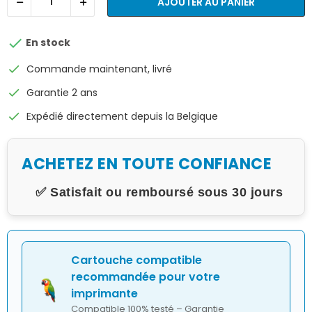
AJOUTER AU PANIER

En stock
check
Commande maintenant, livré
check
Garantie 2 ans
check
Expédié directement depuis la Belgique
ACHETEZ EN TOUTE CONFIANCE
✅ Satisfait ou remboursé sous 30 jours
Cartouche compatible
recommandée pour votre
imprimante
Compatible 100% testé – Garantie