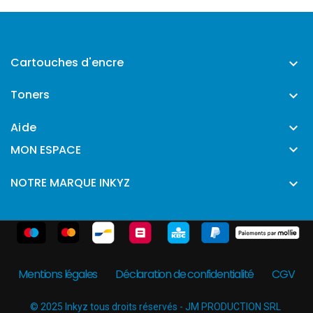
Cartouches d'encre

Toners

Aide


MON ESPACE
NOTRE MARQUE INKYZ

Mentions légales
Déclaration de confidentialité
CGV
© 2025 Inkyz tous droits réservés - JM PRODUCTION SRL