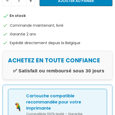
AJOUTER AU PANIER

En stock
check
Commande maintenant, livré
check
Garantie 2 ans
check
Expédié directement depuis la Belgique
ACHETEZ EN TOUTE CONFIANCE
✅ Satisfait ou remboursé sous 30 jours
Cartouche compatible
recommandée pour votre
imprimante
Compatible 100% testé – Garantie