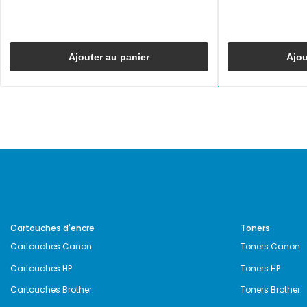
Ajouter au panier
Ajou
Cartouches d'encre
Toners
Cartouches Canon
Toners Canon
Cartouches HP
Toners HP
Cartouches Brother
Toners Brother