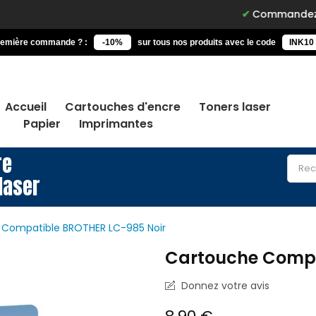
Commandez avant 15h, li
remière commande ? :
-10%
sur tous nos produits avec le code
INK10
Accueil
Cartouches d'encre
Toners laser
Papier
Imprimantes
re
laser
 Compatible BROTHER LC-985 Noir
Cartouche Compa
Donnez votre avis