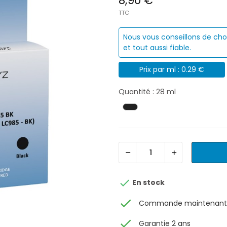
8,90 €
TTC
Nous vous conseillons de cho
et tout aussi fiable.
Prix par ml : 0.29 €
Quantité : 28 ml

En stock
check
Commande maintenant, 
check
Garantie 2 ans