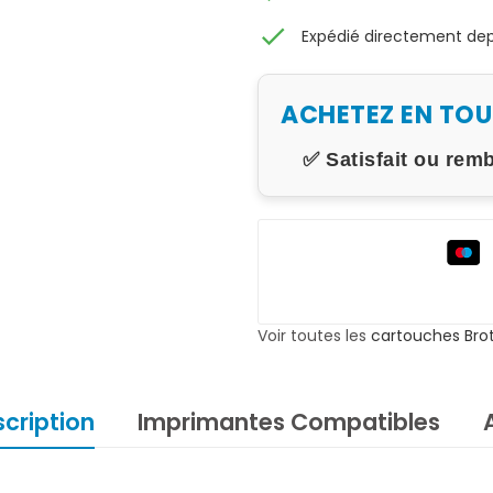
check
Expédié directement depu
ACHETEZ EN TO
✅ Satisfait ou rem
Voir toutes les
cartouches Bro
cription
Imprimantes Compatibles