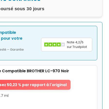
boursé sous 30 jours
mpatible
pour votre
Note 4,2/5
sur Trustpilot
esté – Garantie
 Compatible BROTHER LC-970 Noir
ez 50,23 % par rapport à l'original
3.7 ml