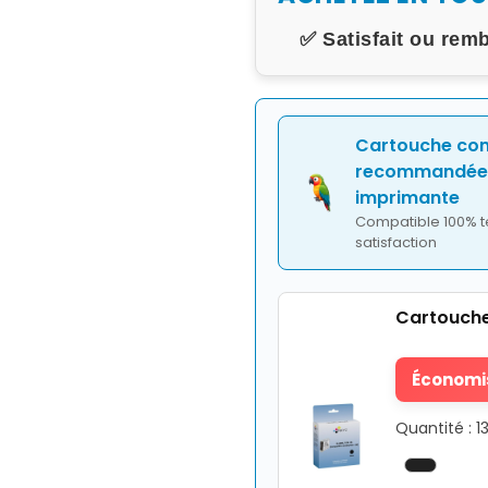
✅ Satisfait ou rem
Cartouche co
recommandée 
imprimante
Compatible 100% t
satisfaction
Cartouche
Économis
Quantité : 1