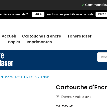
Commandez avant 15h, liv
remière commande ? :
-10%
sur tous nos produits avec le code
INK10
Accueil
Cartouches d'encre
Toners laser
Papier
Imprimantes
re
laser
d'Encre BROTHER LC-970 Noir
Cartouche d'Enc
Donnez votre avis