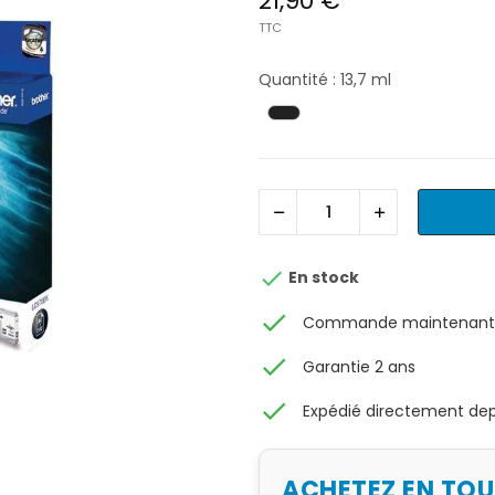
21,90 €
TTC
Quantité : 13,7 ml

En stock
check
Commande maintenant, 
check
Garantie 2 ans
check
Expédié directement depu
ACHETEZ EN TO