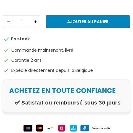
AJOUTER AU PANIER

En stock
check
Commande maintenant, livré
check
Garantie 2 ans
check
Expédié directement depuis la Belgique
ACHETEZ EN TOUTE CONFIANCE
✅ Satisfait ou remboursé sous 30 jours