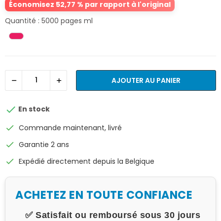
Économisez 52,77 % par rapport à l'original
Quantité : 5000 pages ml
AJOUTER AU PANIER

En stock
check
Commande maintenant, livré
check
Garantie 2 ans
check
Expédié directement depuis la Belgique
ACHETEZ EN TOUTE CONFIANCE
✅ Satisfait ou remboursé sous 30 jours