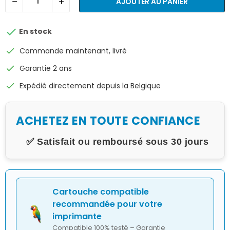
AJOUTER AU PANIER

En stock
check
Commande maintenant, livré
check
Garantie 2 ans
check
Expédié directement depuis la Belgique
ACHETEZ EN TOUTE CONFIANCE
✅ Satisfait ou remboursé sous 30 jours
Cartouche compatible
recommandée pour votre
imprimante
Compatible 100% testé – Garantie