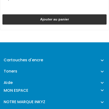
Ajouter au panier
Cartouches d'encre

Toners

Aide


MON ESPACE
NOTRE MARQUE INKYZ
