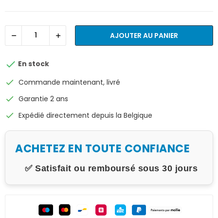
AJOUTER AU PANIER

En stock
check
Commande maintenant, livré
check
Garantie 2 ans
check
Expédié directement depuis la Belgique
ACHETEZ EN TOUTE CONFIANCE
✅ Satisfait ou remboursé sous 30 jours