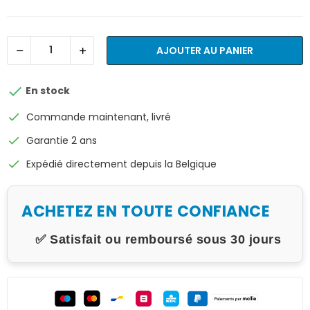
AJOUTER AU PANIER

En stock
check
Commande maintenant, livré
check
Garantie 2 ans
check
Expédié directement depuis la Belgique
ACHETEZ EN TOUTE CONFIANCE
✅ Satisfait ou remboursé sous 30 jours