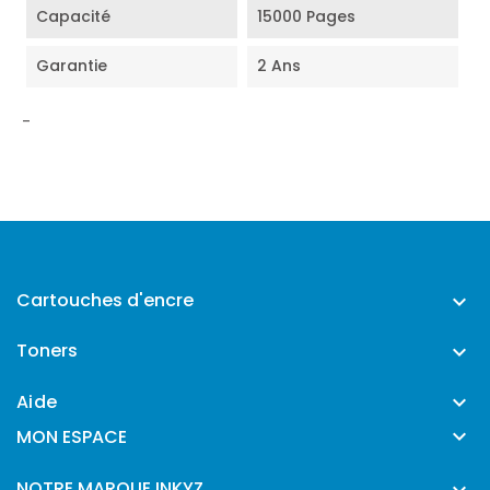
Capacité
15000 Pages
Garantie
2 Ans
-
Cartouches d'encre

Toners

Aide


MON ESPACE
NOTRE MARQUE INKYZ