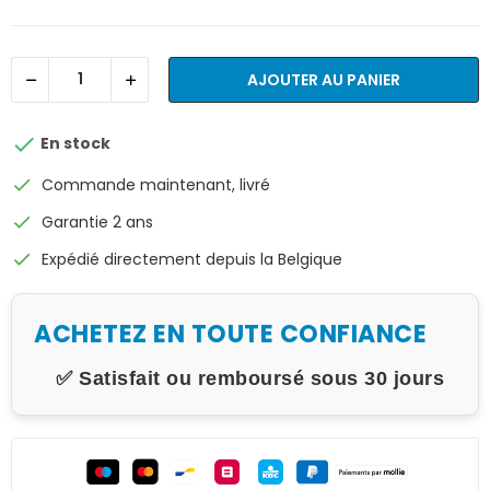
AJOUTER AU PANIER

En stock
check
Commande maintenant, livré
check
Garantie 2 ans
check
Expédié directement depuis la Belgique
ACHETEZ EN TOUTE CONFIANCE
✅ Satisfait ou remboursé sous 30 jours