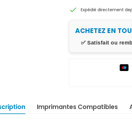
check
Expédié directement depu
ACHETEZ EN TO
✅ Satisfait ou rem
cription
Imprimantes Compatibles