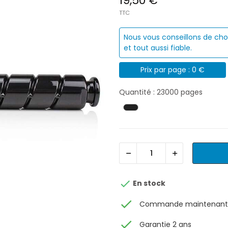
19,50 €
TTC
Nous vous conseillons de cho
et tout aussi fiable.
Prix par page : 0 €
Quantité : 23000 pages

En stock
check
Commande maintenant, 
check
Garantie 2 ans