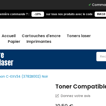
Commandez avan
remière commande ? :
-10%
sur tous nos produits avec le code
INK10
Accueil
Cartouches d'encre
Toners laser
Papier
Imprimantes
re
laser
on C-EXV34 (3782B002) Noir
Toner Compatibl
Donnez votre avis