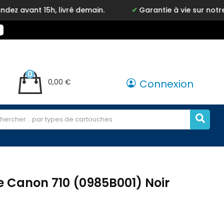
15h, livré demain.
Garantie à vie sur notre marque
0
0,00 €
Connexion
 Canon 710 (0985B001) Noir