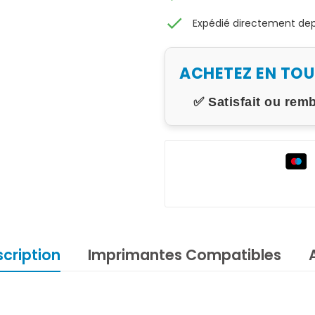
check
Expédié directement depu
ACHETEZ EN TO
✅ Satisfait ou rem
cription
Imprimantes Compatibles