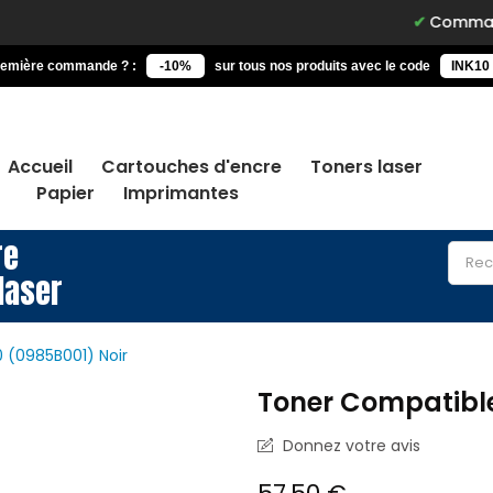
Commandez avant 
remière commande ? :
-10%
sur tous nos produits avec le code
INK10
Accueil
Cartouches d'encre
Toners laser
Papier
Imprimantes
re
laser
 (0985B001) Noir
Toner Compatible
Donnez votre avis