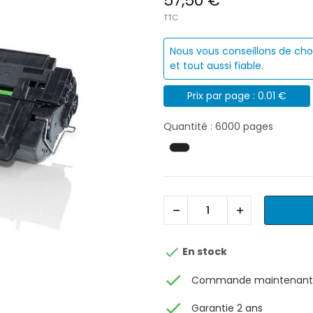
57,50 €
TTC
Nous vous conseillons de cho
et tout aussi fiable.
Prix par page : 0.01 €
Quantité : 6000 pages

En stock
check
Commande maintenant, 
check
Garantie 2 ans