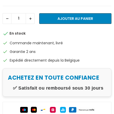
AJOUTER AU PANIER

En stock
check
Commande maintenant, livré
check
Garantie 2 ans
check
Expédié directement depuis la Belgique
ACHETEZ EN TOUTE CONFIANCE
✅ Satisfait ou remboursé sous 30 jours