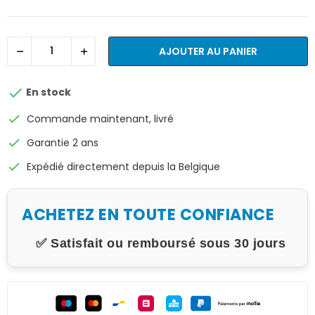
AJOUTER AU PANIER

En stock
check
Commande maintenant, livré
check
Garantie 2 ans
check
Expédié directement depuis la Belgique
ACHETEZ EN TOUTE CONFIANCE
✅ Satisfait ou remboursé sous 30 jours