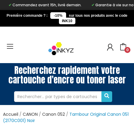
Commandez avant 15h, livré demain.
Garantie à vie sur notre ma
Première commande ? :
-10%
sur tous nos produits avec le code
INK10
0
Recherchez rapidement votre
cartouche d'encre ou toner laser
Accueil
CANON
Canon 052
Tambour Original Canon 051
(2170C001) Noir