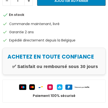
AJOUTER AU PANIER

En stock
check
Commande maintenant, livré
check
Garantie 2 ans
check
Expédié directement depuis la Belgique
ACHETEZ EN TOUTE CONFIANCE
✅ Satisfait ou remboursé sous 30 jours
Paiement 100% sécurisé