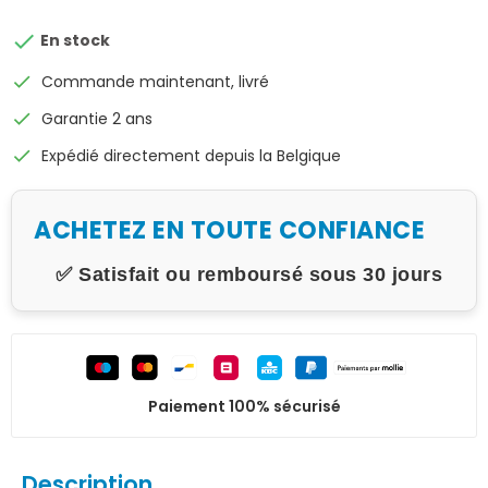

En stock
check
Commande maintenant, livré
check
Garantie 2 ans
check
Expédié directement depuis la Belgique
ACHETEZ EN TOUTE CONFIANCE
✅ Satisfait ou remboursé sous 30 jours
Paiement 100% sécurisé
Description