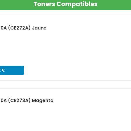
Toners Compatibles
50A (CE272A) Jaune
2 €
50A (CE273A) Magenta