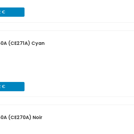
2 €
50A (CE271A) Cyan
2 €
0A (CE270A) Noir