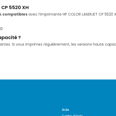
 CP 5520 XH
% compatibles
avec l’imprimante HP COLOR LASERJET CP 5520 XH.
50
apacité ?
isantes. Si vous imprimez régulièrement, les versions haute ca
Aide
Centre d'aide