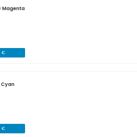
) Magenta
4 €
) Cyan
4 €