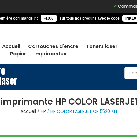
Commandez avant 
remière commande ? :
-10%
sur tous nos produits avec le code
INK10
Accueil
Cartouches d'encre
Toners laser
Papier
Imprimantes
re
laser
 imprimante HP COLOR LASERJE
Accueil
HP
HP COLOR LASERJET CP 5520 XH