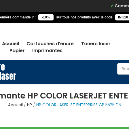
Commandez avant
remière commande ? :
-10%
sur tous nos produits avec le code
INK10
Accueil
Cartouches d'encre
Toners laser
Papier
Imprimantes
re
laser
imante HP COLOR LASERJET ENTE
Accueil
HP
HP COLOR LASERJET ENTERPRISE CP 5525 DN