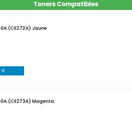
Toners Compatibles
50A (CE272A) Jaune
2 €
50A (CE273A) Magenta