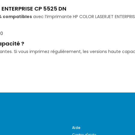
 ENTERPRISE CP 5525 DN
% compatibles
avec l’imprimante HP COLOR LASERJET ENTERPRISE 
50
apacité ?
isantes. Si vous imprimez régulièrement, les versions haute ca
Aide
Centre d'aide