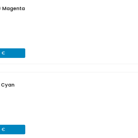
) Magenta
4 €
) Cyan
4 €