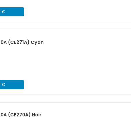
2 €
50A (CE271A) Cyan
2 €
0A (CE270A) Noir