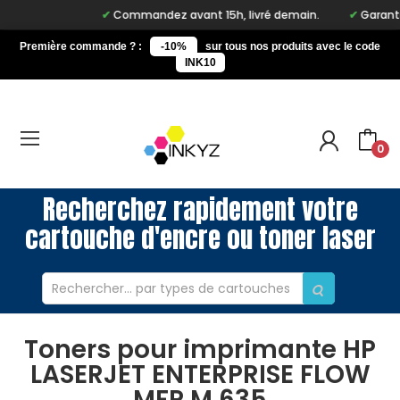
Commandez avant 15h, livré demain.
Garantie 
Première commande ? :
-10%
sur tous nos produits avec le code
INK10
0
Recherchez rapidement votre
cartouche d'encre ou toner laser
Toners pour imprimante HP
LASERJET ENTERPRISE FLOW
MFP M 635