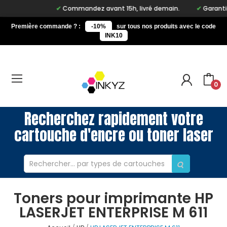
Commandez avant 15h, livré demain.
Garantie 
Première commande ? :
-10%
sur tous nos produits avec le code
INK10
0
Recherchez rapidement votre
cartouche d'encre ou toner laser
Toners pour imprimante HP
LASERJET ENTERPRISE M 611