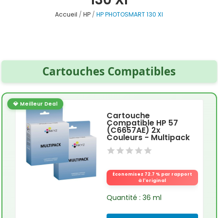
Accueil
HP
HP PHOTOSMART 130 XI
Cartouches Compatibles
💎 Meilleur Deal
Cartouche
Compatible HP 57
(C6657AE) 2x
Couleurs - Multipack
Économisez 72.7 % par rapport
à l'original
Quantité : 36 ml