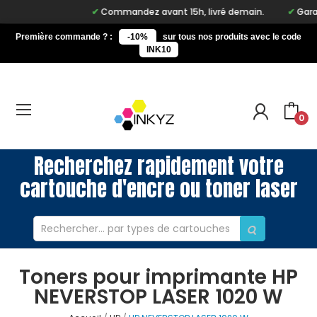
Commandez avant 15h, livré demain.
Garan
Première commande ? :
-10%
sur tous nos produits avec le code
INK10
0
Recherchez rapidement votre
cartouche d'encre ou toner laser
Toners pour imprimante HP
NEVERSTOP LASER 1020 W