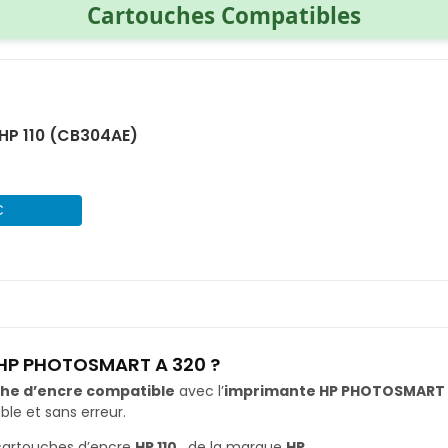
Cartouches Compatibles
HP 110 (CB304AE)
€
 HP PHOTOSMART A 320 ?
he d’encre compatible
avec l’
imprimante HP PHOTOSMART 
le et sans erreur.
cartouches d’encre
HP 110
, de la marque
HP
.