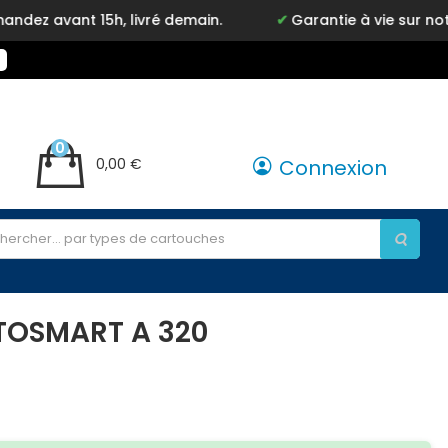
 avant 15h, livré demain.
Garantie à vie sur notre
0
0,00 €
Connexion
TOSMART A 320