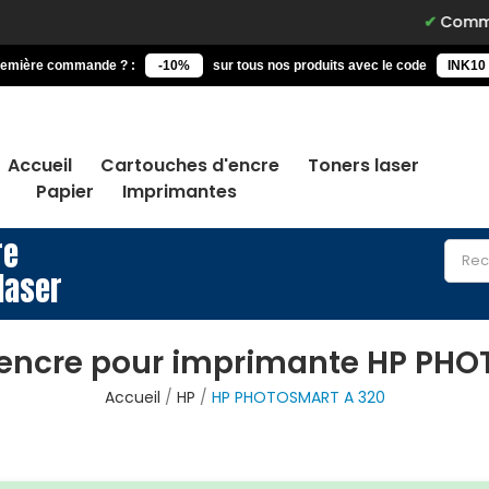
Commandez
remière commande ? :
-10%
sur tous nos produits avec le code
INK10
Accueil
Cartouches d'encre
Toners laser
Papier
Imprimantes
re
laser
’encre pour imprimante HP PHO
Accueil
HP
HP PHOTOSMART A 320