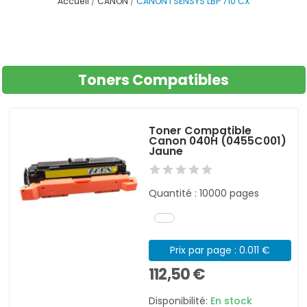
Accueil
CANON
CANON I SENSYS LBP 710 CX
Toners Compatibles
Toner Compatible
Canon 040H (0455C001)
Jaune
Quantité : 10000 pages
Prix par page : 0.011 €
112,50 €
Disponibilité:
En stock