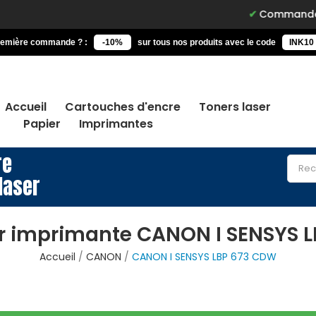
Commandez avant 15h, 
remière commande ? :
-10%
sur tous nos produits avec le code
INK10
Accueil
Cartouches d'encre
Toners laser
Papier
Imprimantes
re
laser
r imprimante CANON I SENSYS 
Accueil
CANON
CANON I SENSYS LBP 673 CDW