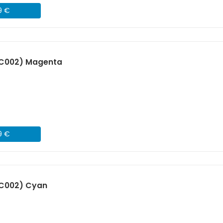
9 €
2C002) Magenta
9 €
3C002) Cyan