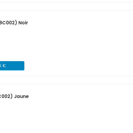
8C002) Noir
6 €
C002) Jaune