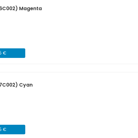
96C002) Magenta
45 €
97C002) Cyan
45 €