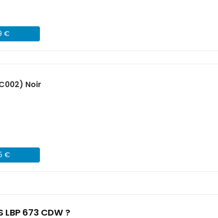
9 €
C002) Noir
45 €
S LBP 673 CDW ?