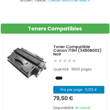
Accueil
CANON
CANON I SENSYS LBP 6680 X
Toners Compatibles
Toner Compatible
Canon 719H (3480B002)
Noir
Quantité : 6500 pages
Prix par page : 0.012 €
79,50 €
Disponibilité:
En stock