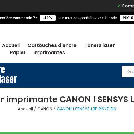
Commandez a
remière commande ? :
-10%
sur tous nos produits avec le code
INK10
Accueil
Cartouches d'encre
Toners laser
Papier
Imprimantes
re
laser
r imprimante CANON I SENSYS 
Accueil
CANON
CANON I SENSYS LBP 6670 DN