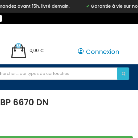
vant 15h, livré demain.
Garantie à vie sur notre ma
0
0,00 €
Connexion
LBP 6670 DN