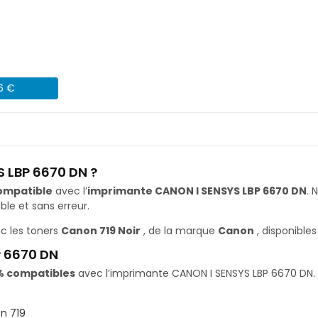
46 €
 LBP 6670 DN ?
ompatible
avec l’
imprimante CANON I SENSYS LBP 6670 DN
. 
le et sans erreur.
c les toners
Canon 719 Noir
, de la marque
Canon
, disponible
P 6670 DN
% compatibles
avec l’imprimante CANON I SENSYS LBP 6670 DN. Il
n 719