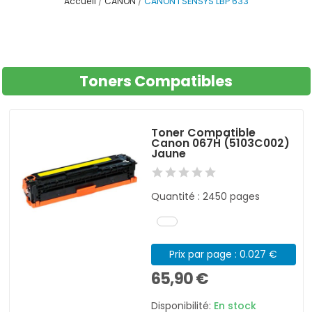
Accueil
CANON
CANON I SENSYS LBP 633
Toners Compatibles
Toner Compatible
Canon 067H (5103C002)
Jaune
Quantité : 2450 pages
Prix par page : 0.027 €
65,90 €
Disponibilité:
En stock