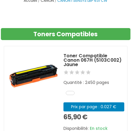
Accueil
CANON
CANON I SENSYS LBP 631 CW
Toners Compatibles
Toner Compatible
Canon 067H (5103C002)
Jaune
Quantité : 2450 pages
Prix par page : 0.027 €
65,90 €
Disponibilité:
En stock