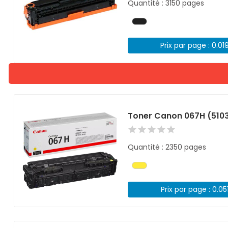
Quantité : 3150 pages
Prix par page : 0.01
Toner Canon 067H (510
Quantité : 2350 pages
Prix par page : 0.05