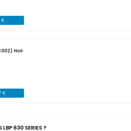
7 €
002) Noir
7 €
 LBP 630 SERIES ?