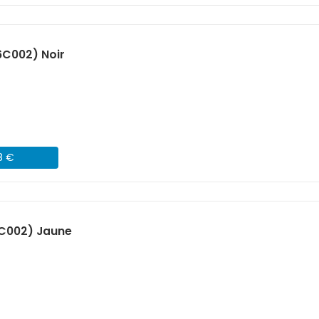
6C002) Noir
8 €
C002) Jaune