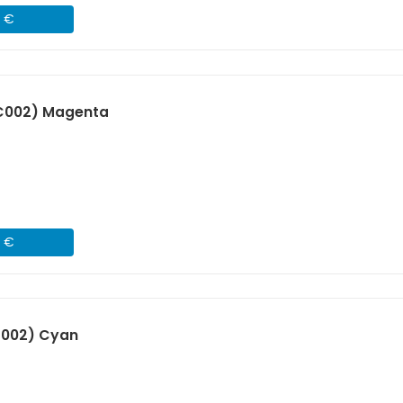
7 €
C002) Magenta
7 €
C002) Cyan