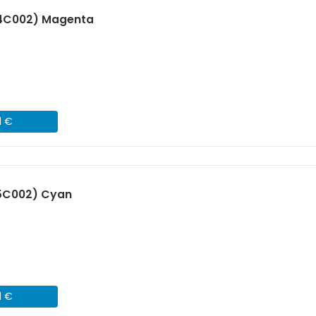
04C002) Magenta
1 €
5C002) Cyan
1 €