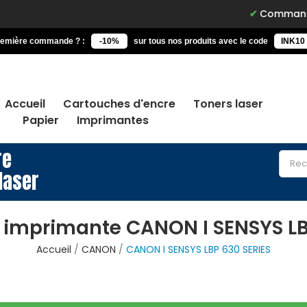
Commandez avant 15h
remière commande ? :
-10%
sur tous nos produits avec le code
INK10
Accueil
Cartouches d'encre
Toners laser
Papier
Imprimantes
re
laser
 imprimante CANON I SENSYS LB
Accueil
CANON
CANON I SENSYS LBP 630 SERIES