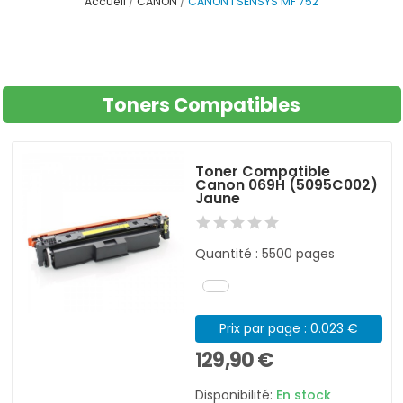
Accueil
CANON
CANON I SENSYS MF 752
Toners Compatibles
Toner Compatible
Canon 069H (5095C002)
Jaune
Quantité : 5500 pages
Prix par page : 0.023 €
129,90 €
Disponibilité:
En stock