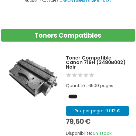
Accueil
CANON
CANON I SENSYS MF 6140 DN
Toners Compatibles
Toner Compatible
Canon 719H (3480B002)
Noir
Quantité : 6500 pages
Prix par page : 0.012 €
79,50 €
Disponibilité:
En stock