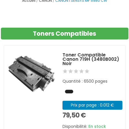
Accueil
CANON
CANON I SENSYS MF 5980 CW
Toners Compatibles
Toner Compatible
Canon 719H (3480B002)
Noir
Quantité : 6500 pages
Prix par page : 0.012 €
79,50 €
Disponibilité:
En stock