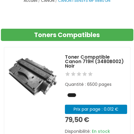
Accueil
CANON
CANON I SENSYS MF 5880 DN
Toners Compatibles
Toner Compatible
Canon 719H (3480B002)
Noir
Quantité : 6500 pages
Prix par page : 0.012 €
79,50 €
Disponibilité:
En stock