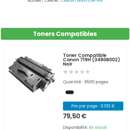
Accueil
CANON
CANON I SENSYS MF 419
Toners Compatibles
Toner Compatible
Canon 719H (3480B002)
Noir
Quantité : 6500 pages
Prix par page : 0.012 €
79,50 €
Disponibilité:
En stock