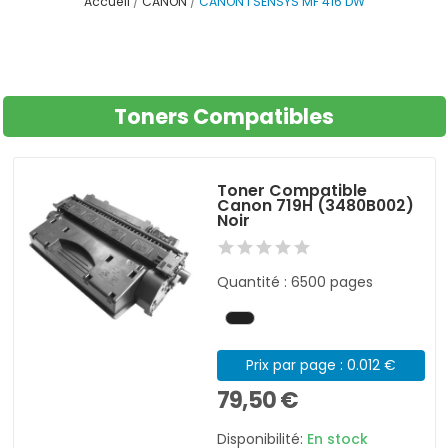
Accueil
CANON
CANON I SENSYS MF 416 DW
Toners Compatibles
Toner Compatible
Canon 719H (3480B002)
Noir
Quantité : 6500 pages
Prix par page : 0.012 €
79,50 €
Disponibilité:
En stock