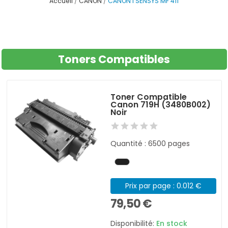
Accueil
CANON
CANON I SENSYS MF 411
Toners Compatibles
Toner Compatible
Canon 719H (3480B002)
Noir
Quantité : 6500 pages
Prix par page : 0.012 €
79,50 €
Disponibilité:
En stock