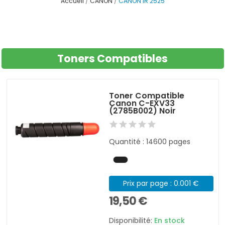
Accueil
CANON
CANON IR 2525
Toners Compatibles
Toner Compatible
Canon C-EXV33
(2785B002) Noir
Quantité : 14600 pages
Prix par page : 0.001 €
19,50 €
Disponibilité:
En stock