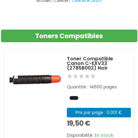
Accueil
CANON
CANON IR 2520 I
Toners Compatibles
Toner Compatible
Canon C-EXV33
(2785B002) Noir
Quantité : 14600 pages
Prix par page : 0.001 €
19,50 €
Disponibilité:
En stock