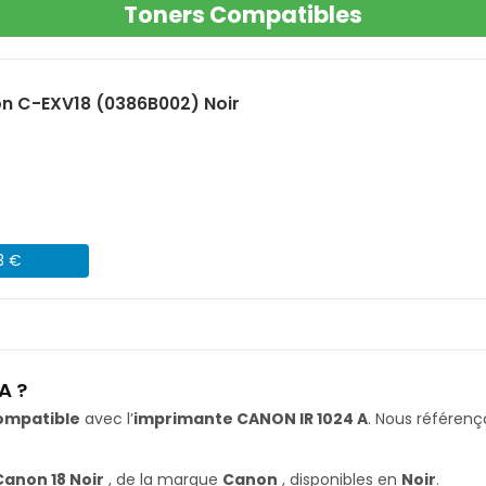
Toners Compatibles
n C-EXV18 (0386B002) Noir
3 €
A ?
ompatible
avec l’
imprimante CANON IR 1024 A
. Nous référe
Canon 18 Noir
, de la marque
Canon
, disponibles en
Noir
.