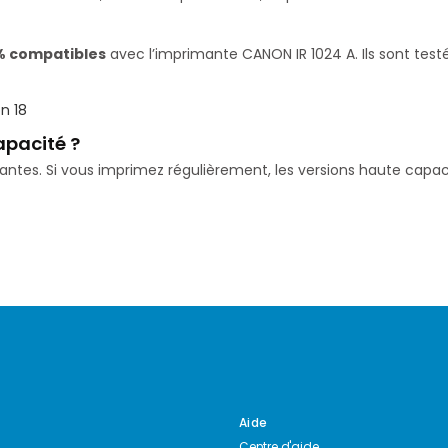
% compatibles
avec l’imprimante CANON IR 1024 A. Ils sont test
n 18
apacité ?
isantes. Si vous imprimez régulièrement, les versions haute ca
Aide
Centre d'aide