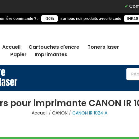
Commande
remière commande ? :
-10%
sur tous nos produits avec le code
INK10
Accueil
Cartouches d'encre
Toners laser
Papier
Imprimantes
re
laser
rs pour imprimante CANON IR 1
Accueil
CANON
CANON IR 1024 A