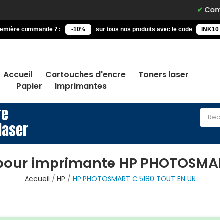
Commandez a
remière commande ? :
-10%
sur tous nos produits avec le code
INK10
Accueil
Cartouches d'encre
Toners laser
Papier
Imprimantes
re
laser
 pour imprimante HP PHOTOSMAR
Accueil
HP
HP PHOTOSMART C 5180 TOUT EN UN