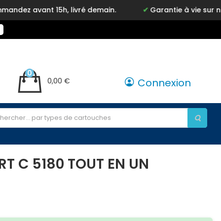
vant 15h, livré demain.
Garantie à vie sur notre ma
0
0,00 €
Connexion
T C 5180 TOUT EN UN