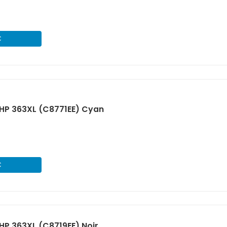
€
HP 363XL (C8771EE) Cyan
€
P 363XL (C8719EE) Noir