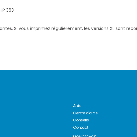
HP 363
santes. Si vous imprimez régulièrement, les versions XL sont re
Aide
Centre d'aide
Conseils
Contact
MON ESPACE