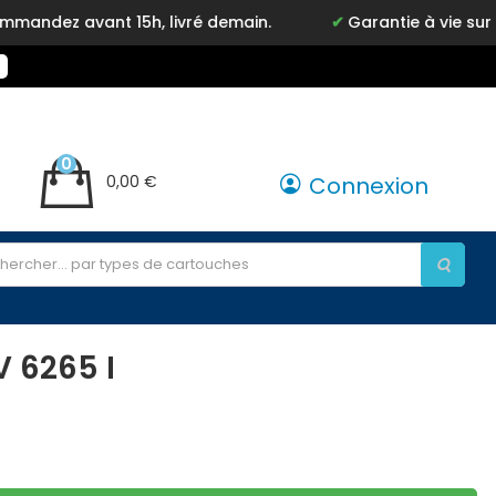
dez avant 15h, livré demain.
Garantie à vie sur not
0
0,00 €
Connexion
 6265 I