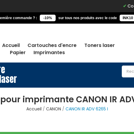
Comman
remière commande ? :
-10%
sur tous nos produits avec le code
INK10
Accueil
Cartouches d'encre
Toners laser
Papier
Imprimantes
re
laser
 pour imprimante CANON IR ADV
Accueil
CANON
CANON IR ADV 6265 I