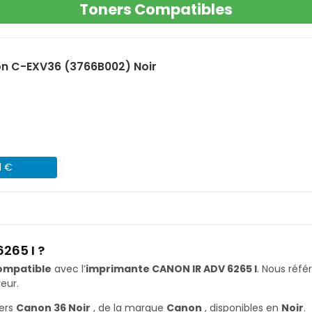
Toners Compatibles
n C-EXV36 (3766B002) Noir
1 €
265 I ?
ompatible
avec l’
imprimante CANON IR ADV 6265 I
. Nous réf
eur.
ners
Canon 36 Noir
, de la marque
Canon
, disponibles en
Noir
.