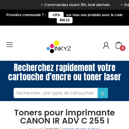
Commandez avant 15h, livré demain.
Garan
Première commande ? :
-10%
sur tous nos produits avec le code
INK10
0
Recherchez rapidement votre
cartouche d'encre ou toner laser
Toners pour imprimante
CANON IR ADV C 255 I