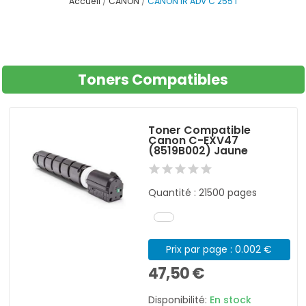
Accueil
CANON
CANON IR ADV C 255 I
Toners Compatibles
Toner Compatible
Canon C-EXV47
(8519B002) Jaune
Quantité : 21500 pages
Prix par page : 0.002 €
47,50 €
Disponibilité:
En stock